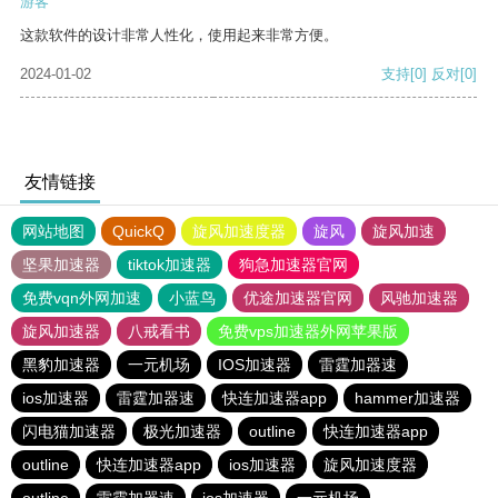
游客
这款软件的设计非常人性化，使用起来非常方便。
2024-01-02
支持
[0]
反对
[0]
友情链接
网站地图
QuickQ
旋风加速度器
旋风
旋风加速
坚果加速器
tiktok加速器
狗急加速器官网
免费vqn外网加速
小蓝鸟
优途加速器官网
风驰加速器
旋风加速器
八戒看书
免费vps加速器外网苹果版
黑豹加速器
一元机场
IOS加速器
雷霆加器速
ios加速器
雷霆加器速
快连加速器app
hammer加速器
闪电猫加速器
极光加速器
outline
快连加速器app
outline
快连加速器app
ios加速器
旋风加速度器