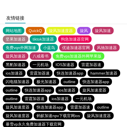
友情链接
网站地图
QuickQ
旋风加速度器
旋风
旋风加速
坚果加速器
tiktok加速器
狗急加速器官网
免费vqn外网加速
小蓝鸟
优途加速器官网
风驰加速器
旋风加速器
八戒看书
免费vps加速器外网苹果版
黑豹加速器
一元机场
IOS加速器
雷霆加器速
ios加速器
雷霆加器速
快连加速器app
hammer加速器
闪电猫加速器
极光加速器
outline
快连加速器app
outline
快连加速器app
ios加速器
旋风加速度器
outline
雷霆加器速
ios加速器
一元机场
旋风加速度器
快连加速器app
雷霆加器速
outline
旋风加速度器
蚂蚁加速npv下载官网ios
旋风加速度器
暴雪vp永久免费加速器下载官网