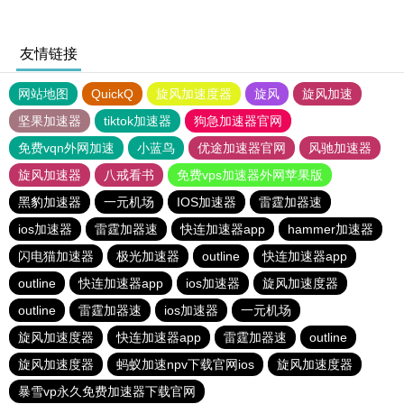
友情链接
网站地图
QuickQ
旋风加速度器
旋风
旋风加速
坚果加速器
tiktok加速器
狗急加速器官网
免费vqn外网加速
小蓝鸟
优途加速器官网
风驰加速器
旋风加速器
八戒看书
免费vps加速器外网苹果版
黑豹加速器
一元机场
IOS加速器
雷霆加器速
ios加速器
雷霆加器速
快连加速器app
hammer加速器
闪电猫加速器
极光加速器
outline
快连加速器app
outline
快连加速器app
ios加速器
旋风加速度器
outline
雷霆加器速
ios加速器
一元机场
旋风加速度器
快连加速器app
雷霆加器速
outline
旋风加速度器
蚂蚁加速npv下载官网ios
旋风加速度器
暴雪vp永久免费加速器下载官网