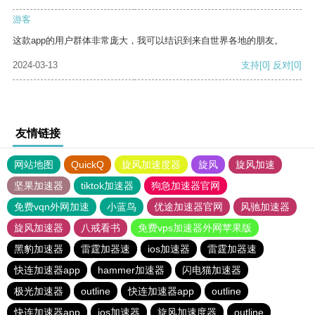
游客
这款app的用户群体非常庞大，我可以结识到来自世界各地的朋友。
2024-03-13
支持
[0]
反对
[0]
友情链接
网站地图
QuickQ
旋风加速度器
旋风
旋风加速
坚果加速器
tiktok加速器
狗急加速器官网
免费vqn外网加速
小蓝鸟
优途加速器官网
风驰加速器
旋风加速器
八戒看书
免费vps加速器外网苹果版
黑豹加速器
雷霆加器速
ios加速器
雷霆加器速
快连加速器app
hammer加速器
闪电猫加速器
极光加速器
outline
快连加速器app
outline
快连加速器app
ios加速器
旋风加速度器
outline