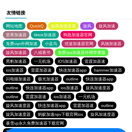
友情链接
网站地图
QuickQ
旋风加速度器
旋风
旋风加速
坚果加速器
tiktok加速器
狗急加速器官网
免费vqn外网加速
小蓝鸟
优途加速器官网
风驰加速器
旋风加速器
八戒看书
免费vps加速器外网苹果版
黑豹加速器
一元机场
IOS加速器
雷霆加器速
ios加速器
雷霆加器速
快连加速器app
hammer加速器
闪电猫加速器
极光加速器
outline
快连加速器app
outline
快连加速器app
ios加速器
旋风加速度器
outline
雷霆加器速
ios加速器
一元机场
旋风加速度器
快连加速器app
雷霆加器速
outline
旋风加速度器
蚂蚁加速npv下载官网ios
旋风加速度器
暴雪vp永久免费加速器下载官网