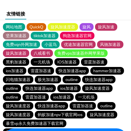
友情链接
网站地图
QuickQ
旋风加速度器
旋风
旋风加速
坚果加速器
tiktok加速器
狗急加速器官网
免费vqn外网加速
小蓝鸟
优途加速器官网
风驰加速器
旋风加速器
八戒看书
免费vps加速器外网苹果版
黑豹加速器
一元机场
IOS加速器
雷霆加器速
ios加速器
雷霆加器速
快连加速器app
hammer加速器
闪电猫加速器
极光加速器
outline
快连加速器app
outline
快连加速器app
ios加速器
旋风加速度器
outline
雷霆加器速
ios加速器
一元机场
旋风加速度器
快连加速器app
雷霆加器速
outline
旋风加速度器
蚂蚁加速npv下载官网ios
旋风加速度器
暴雪vp永久免费加速器下载官网