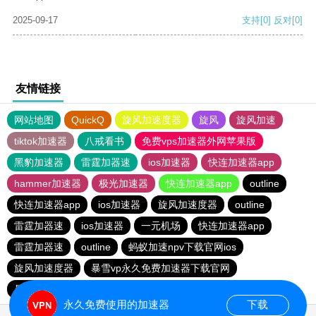
2025-09-17
支持
[0]
反对
[0]
友情链接
网站地图
QuickQ
旋风加速度器
旋风
旋风加速
tiktok加速器
八戒看书
免费vps加速器外网苹果版
黑豹加速器
雷霆加器速
ios加速器
快连加速器app
hammer加速器
极光加速器
快连加速器app
outline
快连加速器app
ios加速器
旋风加速度器
outline
雷霆加器速
ios加速器
一元机场
快连加速器app
雷霆加器速
outline
蚂蚁加速npv下载官网ios
旋风加速度器
暴雪vp永久免费加速器下载官网
暴雪vp永久免费加速器下载官网
黑洞加速
ios加速器
永久免费使用的加速器
下载