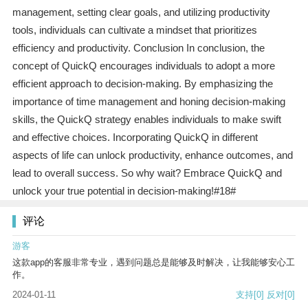
management, setting clear goals, and utilizing productivity
tools, individuals can cultivate a mindset that prioritizes
efficiency and productivity. Conclusion In conclusion, the
concept of QuickQ encourages individuals to adopt a more
efficient approach to decision-making. By emphasizing the
importance of time management and honing decision-making
skills, the QuickQ strategy enables individuals to make swift
and effective choices. Incorporating QuickQ in different
aspects of life can unlock productivity, enhance outcomes, and
lead to overall success. So why wait? Embrace QuickQ and
unlock your true potential in decision-making!#18#
评论
游客
这款app的客服非常专业，遇到问题总是能够及时解决，让我能够安心工
作。
2024-01-11
支持
[0]
反对
[0]