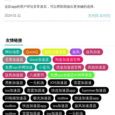
这款app的用户评论非常真实，可以帮助我做出更准确的选择。
2024-01-11
支持
[0]
反对
[0]
友情链接
网站地图
QuickQ
旋风加速度器
旋风
旋风加速
坚果加速器
tiktok加速器
狗急加速器官网
免费vqn外网加速
小蓝鸟
优途加速器官网
风驰加速器
旋风加速器
八戒看书
免费vps加速器外网苹果版
黑豹加速器
一元机场
IOS加速器
雷霆加器速
ios加速器
雷霆加器速
快连加速器app
hammer加速器
闪电猫加速器
极光加速器
outline
快连加速器app
outline
快连加速器app
ios加速器
旋风加速度器
outline
雷霆加器速
ios加速器
一元机场