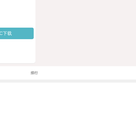
PC下载
排行