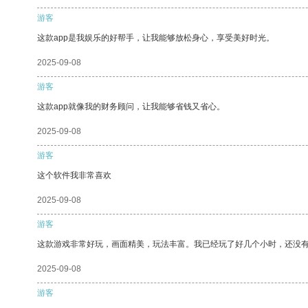
游客
这款app是我娱乐的好帮手，让我能够放松身心，享受美好时光。
2025-09-08
游客
这款app就像我的财务顾问，让我能够省钱又省心。
2025-09-08
游客
这个软件我非常喜欢
2025-09-08
游客
这款游戏非常好玩，画面精美，玩法丰富。我已经玩了好几个小时，还没
2025-09-08
游客