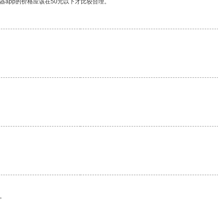
器app的价格应该在50元以下才比较合理。
。