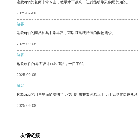
这款app的老师非常专业，教学水平很高，让我能够学到实用的知识。
2025-09-08
游客
这款app的商品种类非常丰富，可以满足我所有的购物需求。
2025-09-08
游客
这款软件的界面设计非常简洁，一目了然。
2025-09-08
游客
这款app的用户界面简洁明了，使用起来非常容易上手，让我能够快速熟悉
2025-09-08
友情链接