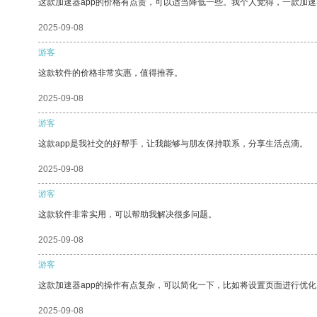
这款加速器app的价格有点贵，可以适当降低一些。我个人觉得，一款加速
2025-09-08
游客
这款软件的价格非常实惠，值得推荐。
2025-09-08
游客
这款app是我社交的好帮手，让我能够与朋友保持联系，分享生活点滴。
2025-09-08
游客
这款软件非常实用，可以帮助我解决很多问题。
2025-09-08
游客
这款加速器app的操作有点复杂，可以简化一下，比如将设置页面进行优化
2025-09-08