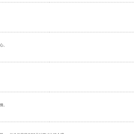
心。
。
情。