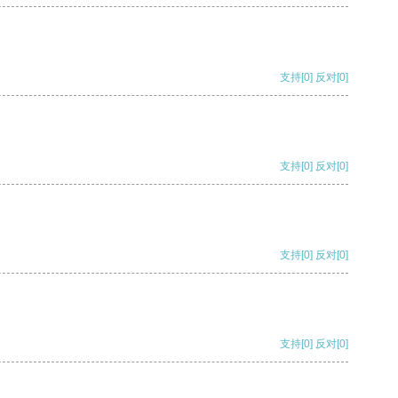
支持
[0]
反对
[0]
支持
[0]
反对
[0]
支持
[0]
反对
[0]
支持
[0]
反对
[0]