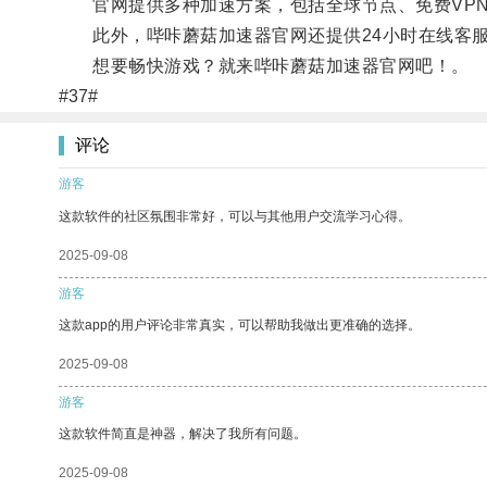
官网提供多种加速方案，包括全球节点、免费VPN
此外，哔咔蘑菇加速器官网还提供24小时在线客服
想要畅快游戏？就来哔咔蘑菇加速器官网吧！。
#37#
评论
游客
这款软件的社区氛围非常好，可以与其他用户交流学习心得。
2025-09-08
游客
这款app的用户评论非常真实，可以帮助我做出更准确的选择。
2025-09-08
游客
这款软件简直是神器，解决了我所有问题。
2025-09-08