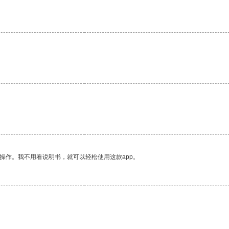
操作。我不用看说明书，就可以轻松使用这款app。