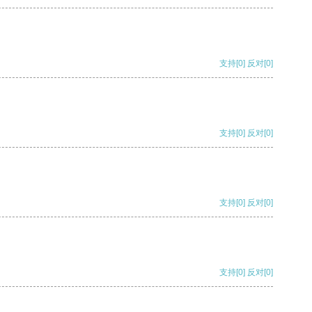
支持
[0]
反对
[0]
支持
[0]
反对
[0]
支持
[0]
反对
[0]
支持
[0]
反对
[0]