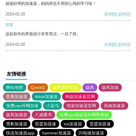
超级好用的加速器，妈妈再也不用担心我的学习啦！
2024-02-28
支持
[0]
反对
[0]
游客
这款软件的界面设计非常简洁，一目了然。
2024-02-28
支持
[0]
反对
[0]
友情链接
网站地图
QuickQ
旋风加速度器
旋风
旋风加速
坚果加速器
tiktok加速器
狗急加速器官网
免费vqn外网加速
小蓝鸟
优途加速器官网
风驰加速器
旋风加速器
八戒看书
免费vps加速器外网苹果版
黑豹加速器
雷霆加器速
ios加速器
雷霆加器速
快连加速器app
hammer加速器
闪电猫加速器