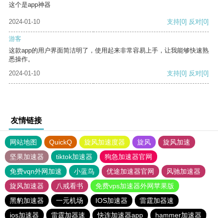
这个是app神器
2024-01-10
支持
[0]
反对
[0]
游客
这款app的用户界面简洁明了，使用起来非常容易上手，让我能够快速熟
悉操作。
2024-01-10
支持
[0]
反对
[0]
友情链接
网站地图
QuickQ
旋风加速度器
旋风
旋风加速
坚果加速器
tiktok加速器
狗急加速器官网
免费vqn外网加速
小蓝鸟
优途加速器官网
风驰加速器
旋风加速器
八戒看书
免费vps加速器外网苹果版
黑豹加速器
一元机场
IOS加速器
雷霆加器速
ios加速器
雷霆加器速
快连加速器app
hammer加速器