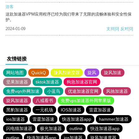
游客
这款加速器VPM应用程序已经为我们带来了无限的流畅体验和安全性保
护。
2024-01-09
支持
[0]
反对
[0]
友情链接
网站地图
QuickQ
旋风加速度器
旋风
旋风加速
坚果加速器
tiktok加速器
狗急加速器官网
免费vqn外网加速
小蓝鸟
优途加速器官网
风驰加速器
旋风加速器
八戒看书
免费vps加速器外网苹果版
黑豹加速器
一元机场
IOS加速器
雷霆加器速
ios加速器
雷霆加器速
快连加速器app
hammer加速器
闪电猫加速器
极光加速器
outline
快连加速器app
outline
快连加速器app
ios加速器
旋风加速度器