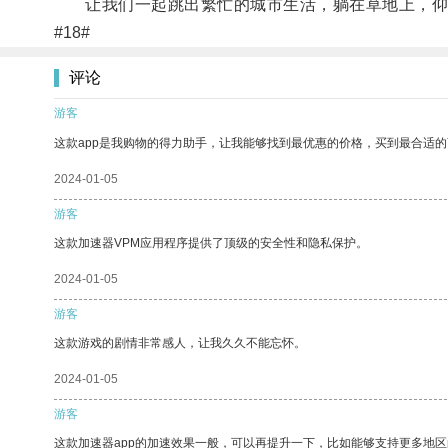
让我们一起跳出繁忙的城市生活，躺在草地上，仰
#18#
评论
游客
这款app是我购物的得力助手，让我能够找到最优惠的价格，买到最合适
2024-01-05
游客
这款加速器VPM应用程序提供了顶级的安全性和隐私保护。
2024-01-05
游客
这款游戏的剧情非常感人，让我久久不能忘怀。
2024-01-05
游客
这款加速器app的加速效果一般，可以再提升一下，比如能够支持更多地