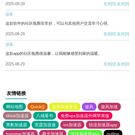
2025-08-29
支持
[0]
反对
[0]
游客
这款软件的社区氛围非常好，可以与其他用户交流学习心得。
2025-08-29
支持
[0]
反对
[0]
游客
这款app的社区氛围很温馨，让我能够感受到家的温暖。
2025-08-29
支持
[0]
反对
[0]
友情链接
网站地图
QuickQ
旋风加速度器
旋风
旋风加速
tiktok加速器
八戒看书
免费vps加速器外网苹果版
黑豹加速器
雷霆加器速
ios加速器
快连加速器app
hammer加速器
极光加速器
快连加速器app
outline