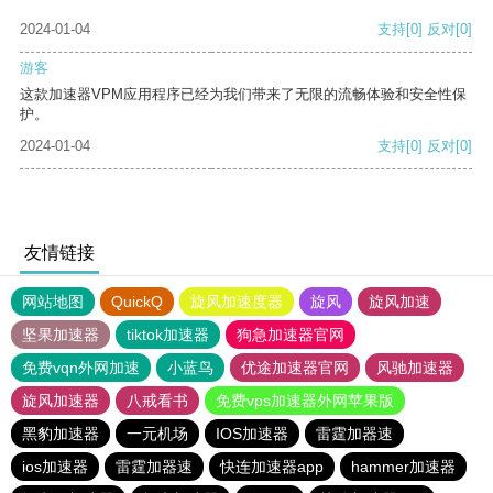
2024-01-04
支持
[0]
反对
[0]
游客
这款加速器VPM应用程序已经为我们带来了无限的流畅体验和安全性保
护。
2024-01-04
支持
[0]
反对
[0]
友情链接
网站地图
QuickQ
旋风加速度器
旋风
旋风加速
坚果加速器
tiktok加速器
狗急加速器官网
免费vqn外网加速
小蓝鸟
优途加速器官网
风驰加速器
旋风加速器
八戒看书
免费vps加速器外网苹果版
黑豹加速器
一元机场
IOS加速器
雷霆加器速
ios加速器
雷霆加器速
快连加速器app
hammer加速器