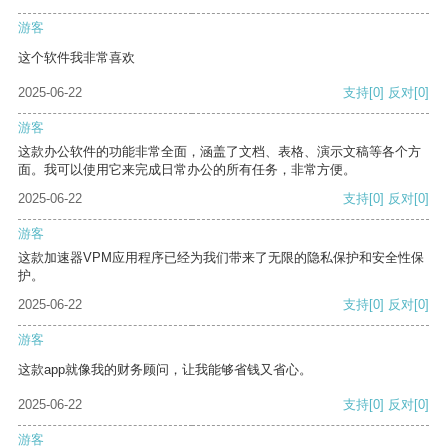
游客
这个软件我非常喜欢
2025-06-22
支持
[0]
反对
[0]
游客
这款办公软件的功能非常全面，涵盖了文档、表格、演示文稿等各个方
面。我可以使用它来完成日常办公的所有任务，非常方便。
2025-06-22
支持
[0]
反对
[0]
游客
这款加速器VPM应用程序已经为我们带来了无限的隐私保护和安全性保
护。
2025-06-22
支持
[0]
反对
[0]
游客
这款app就像我的财务顾问，让我能够省钱又省心。
2025-06-22
支持
[0]
反对
[0]
游客