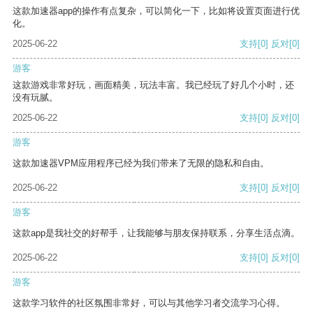
这款加速器app的操作有点复杂，可以简化一下，比如将设置页面进行优
化。
2025-06-22
支持
[0]
反对
[0]
游客
这款游戏非常好玩，画面精美，玩法丰富。我已经玩了好几个小时，还
没有玩腻。
2025-06-22
支持
[0]
反对
[0]
游客
这款加速器VPM应用程序已经为我们带来了无限的隐私和自由。
2025-06-22
支持
[0]
反对
[0]
游客
这款app是我社交的好帮手，让我能够与朋友保持联系，分享生活点滴。
2025-06-22
支持
[0]
反对
[0]
游客
这款学习软件的社区氛围非常好，可以与其他学习者交流学习心得。