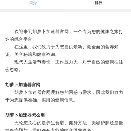
简介
排行
欢迎来到胡萝卜加速器官网，一个专为您的健康之旅打
造的综合平台。
在这里，我们致力于为您提供最新、最全面的营养知
识、美容秘籍和健康咨询。
现代人生活节奏快，工作压力大，对于自己的健康往往
会忽略。
胡萝卜加速器官网
胡萝卜加速器官网理解您的困惑与需求，因此我们致力
于为您提供准确、实用的健康信息。
胡萝卜加速器怎么用
无论您关心的是养生食谱、健身方法、美容护肤还是慢
性疾病预防，我们都有专业的内容供您参考。