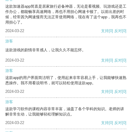
这款加速器app简直是居家旅行必备神器，无论是看视频、玩游戏还是工
作办公，都能畅享高速网络，再也不用担心网速卡顿了。以前出差的时
候，经常因为网速慢而无法正常使用网络，现在有了这个app，我再也不
用担心了。
2024-03-22
支持
[0]
反对
[0]
游客
这款游戏的剧情非常感人，让我久久不能忘怀。
2024-03-22
支持
[0]
反对
[0]
游客
这款app的用户界面简洁明了，使用起来非常容易上手，让我能够快速熟
悉操作。我不用看说明书，就可以轻松使用这款app。
2024-03-22
支持
[0]
反对
[0]
游客
这款学习软件的课程内容非常丰富，涵盖了各个学科的知识。老师的讲
解非常生动，让我能够轻松理解知识点。
2024-03-22
支持
[0]
反对
[0]