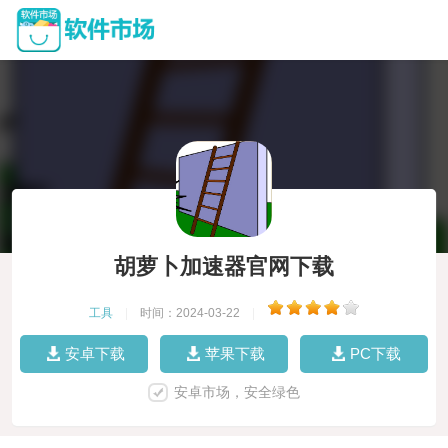
胡萝卜加速器官网下载
工具
|
时间：2024-03-22
|
安卓下载
苹果下载
PC下载
安卓市场，安全绿色