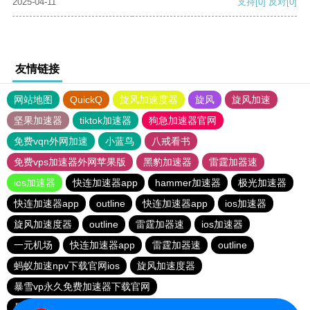
2025-04-11
支持
[0]
反对
[0]
友情链接
网站地图
QuickQ
旋风加速度器
旋风
旋风加速
坚果加速器
tiktok加速器
狗急加速器官网
免费vqn外网加速
小蓝鸟
八戒看书
免费vps加速器外网苹果版
黑豹加速器
雷霆加器速
ios加速器
快连加速器app
hammer加速器
极光加速器
快连加速器app
outline
快连加速器app
ios加速器
旋风加速度器
outline
雷霆加器速
ios加速器
一元机场
快连加速器app
雷霆加器速
outline
蚂蚁加速npv下载官网ios
旋风加速度器
暴雪vp永久免费加速器下载官网
暴雪vp永久免费加速器下载官网
黑洞加速
ios加速器