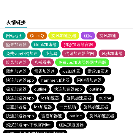
友情链接
网站地图
QuickQ
旋风加速度器
旋风
旋风加速
坚果加速器
tiktok加速器
狗急加速器官网
免费vqn外网加速
小蓝鸟
优途加速器官网
风驰加速器
旋风加速器
八戒看书
免费vps加速器外网苹果版
黑豹加速器
雷霆加器速
ios加速器
雷霆加器速
快连加速器app
hammer加速器
闪电猫加速器
极光加速器
outline
快连加速器app
outline
快连加速器app
ios加速器
旋风加速度器
outline
雷霆加器速
ios加速器
一元机场
旋风加速度器
快连加速器app
雷霆加器速
outline
旋风加速度器
蚂蚁加速npv下载官网ios
旋风加速度器