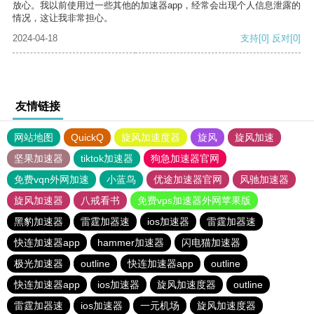
放心。我以前使用过一些其他的加速器app，经常会出现个人信息泄露的
情况，这让我非常担心。
2024-04-18
支持
[0]
反对
[0]
友情链接
网站地图
QuickQ
旋风加速度器
旋风
旋风加速
坚果加速器
tiktok加速器
狗急加速器官网
免费vqn外网加速
小蓝鸟
优途加速器官网
风驰加速器
旋风加速器
八戒看书
免费vps加速器外网苹果版
黑豹加速器
雷霆加器速
ios加速器
雷霆加器速
快连加速器app
hammer加速器
闪电猫加速器
极光加速器
outline
快连加速器app
outline
快连加速器app
ios加速器
旋风加速度器
outline
雷霆加器速
ios加速器
一元机场
旋风加速度器