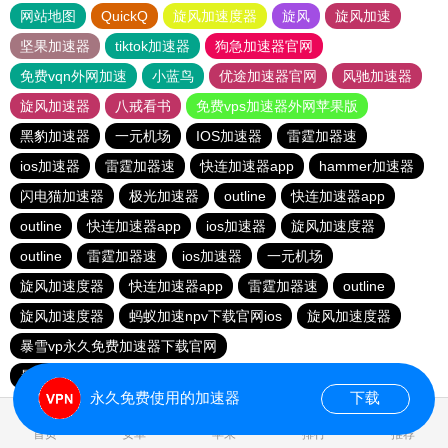
网站地图
QuickQ
旋风加速度器
旋风
旋风加速
坚果加速器
tiktok加速器
狗急加速器官网
免费vqn外网加速
小蓝鸟
优途加速器官网
风驰加速器
旋风加速器
八戒看书
免费vps加速器外网苹果版
黑豹加速器
一元机场
IOS加速器
雷霆加器速
ios加速器
雷霆加器速
快连加速器app
hammer加速器
闪电猫加速器
极光加速器
outline
快连加速器app
outline
快连加速器app
ios加速器
旋风加速度器
outline
雷霆加器速
ios加速器
一元机场
旋风加速度器
快连加速器app
雷霆加器速
outline
旋风加速度器
蚂蚁加速npv下载官网ios
旋风加速度器
暴雪vp永久免费加速器下载官网
暴雪vp永久免费加速器下载官网
黑洞加速
ios加速器
永久免费使用的加速器
下载
1.169209s
首页
安卓
苹果
排行
推荐