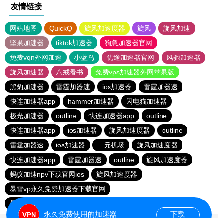
友情链接
网站地图
QuickQ
旋风加速度器
旋风
旋风加速
坚果加速器
tiktok加速器
狗急加速器官网
免费vqn外网加速
小蓝鸟
优途加速器官网
风驰加速器
旋风加速器
八戒看书
免费vps加速器外网苹果版
黑豹加速器
雷霆加器速
ios加速器
雷霆加器速
快连加速器app
hammer加速器
闪电猫加速器
极光加速器
outline
快连加速器app
outline
快连加速器app
ios加速器
旋风加速度器
outline
雷霆加器速
ios加速器
一元机场
旋风加速度器
快连加速器app
雷霆加器速
outline
旋风加速度器
蚂蚁加速npv下载官网ios
旋风加速度器
暴雪vp永久免费加速器下载官网
暴雪vp永久免费加速器下载官网
黑洞加速
ios加速器
永久免费使用的加速器
下载