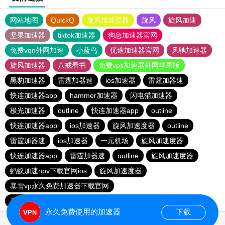
网站地图
QuickQ
旋风加速度器
旋风
旋风加速
坚果加速器
tiktok加速器
狗急加速器官网
免费vqn外网加速
小蓝鸟
优途加速器官网
风驰加速器
旋风加速器
八戒看书
免费vps加速器外网苹果版
黑豹加速器
雷霆加器速
ios加速器
雷霆加器速
快连加速器app
hammer加速器
闪电猫加速器
极光加速器
outline
快连加速器app
outline
快连加速器app
ios加速器
旋风加速度器
outline
雷霆加器速
ios加速器
一元机场
旋风加速度器
快连加速器app
雷霆加器速
outline
旋风加速度器
蚂蚁加速npv下载官网ios
旋风加速度器
暴雪vp永久免费加速器下载官网
暴雪vp永久免费加速器下载官网
黑洞加速
ios加速器
永久免费使用的加速器
下载