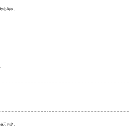
够放心购物。
。
中游刃有余。