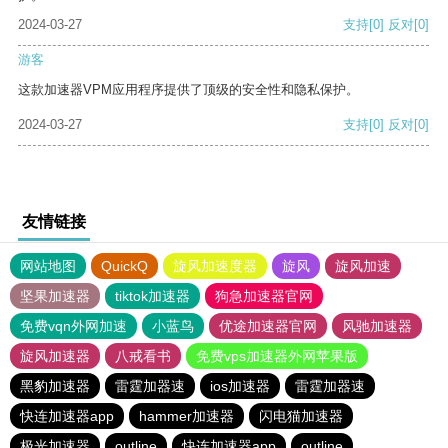
2024-03-27
支持
[0]
反对
[0]
游客
这款加速器VPM应用程序提供了顶级的安全性和隐私保护。
2024-03-27
支持
[0]
反对
[0]
友情链接
网站地图
QuickQ
旋风加速度器
旋风
旋风加速
坚果加速器
tiktok加速器
狗急加速器官网
免费vqn外网加速
小蓝鸟
优途加速器官网
风驰加速器
旋风加速器
八戒看书
免费vps加速器外网苹果版
黑豹加速器
雷霆加器速
ios加速器
雷霆加器速
快连加速器app
hammer加速器
闪电猫加速器
极光加速器
outline
快连加速器app
outline