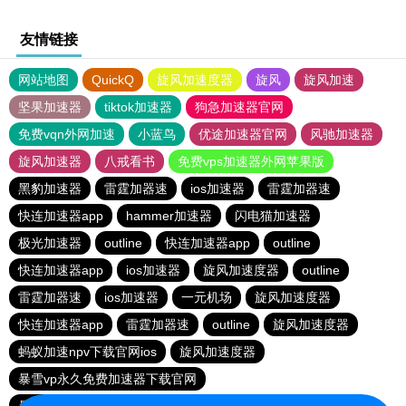
友情链接
网站地图
QuickQ
旋风加速度器
旋风
旋风加速
坚果加速器
tiktok加速器
狗急加速器官网
免费vqn外网加速
小蓝鸟
优途加速器官网
风驰加速器
旋风加速器
八戒看书
免费vps加速器外网苹果版
黑豹加速器
雷霆加器速
ios加速器
雷霆加器速
快连加速器app
hammer加速器
闪电猫加速器
极光加速器
outline
快连加速器app
outline
快连加速器app
ios加速器
旋风加速度器
outline
雷霆加器速
ios加速器
一元机场
旋风加速度器
快连加速器app
雷霆加器速
outline
旋风加速度器
蚂蚁加速npv下载官网ios
旋风加速度器
暴雪vp永久免费加速器下载官网