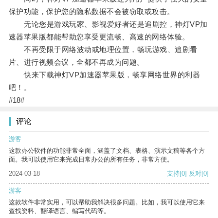
保护功能，保护您的隐私数据不会被窃取或攻击。
无论您是游戏玩家、影视爱好者还是追剧控，神灯VP加
速器苹果版都能帮助您享受更流畅、高速的网络体验。
不再受限于网络波动或地理位置，畅玩游戏、追剧看
片、进行视频会议，全都不再成为问题。
快来下载神灯VP加速器苹果版，畅享网络世界的利器
吧！。
#18#
评论
游客
这款办公软件的功能非常全面，涵盖了文档、表格、演示文稿等各个方
面。我可以使用它来完成日常办公的所有任务，非常方便。
2024-03-18
支持
[0]
反对
[0]
游客
这款软件非常实用，可以帮助我解决很多问题。比如，我可以使用它来
查找资料、翻译语言、编写代码等。