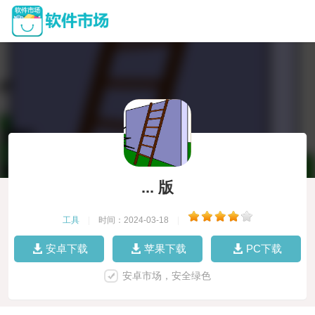
... 版
工具
|
时间：2024-03-18
|
安卓下载
苹果下载
PC下载
安卓市场，安全绿色