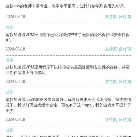
这款app的老师非常专业，教学水平很高，让我能够学到实用的知识。
2024-03-18
支持
[0]
反对
[0]
游客
这款加速器VPM应用程序已经为我们带来了无限的隐私保护和安全性保
护。
2024-03-18
支持
[0]
反对
[0]
游客
这款加速器VPM应用程序可以给你提供最高速度和安全性的连接，并帮
助你在网络上自由移动。
2024-03-18
支持
[0]
反对
[0]
游客
这款加速器app的加速效果非常好，玩游戏再也不会出现卡顿、掉线的情
况了。我以前玩游戏经常会输，现在有了这个app，我的游戏水平提升了
不少。
2024-03-18
支持
[0]
反对
[0]
游客