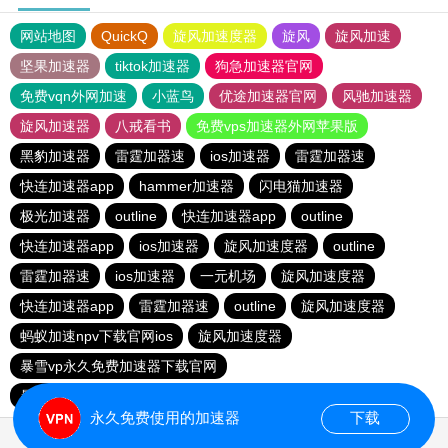
网站地图
QuickQ
旋风加速度器
旋风
旋风加速
坚果加速器
tiktok加速器
狗急加速器官网
免费vqn外网加速
小蓝鸟
优途加速器官网
风驰加速器
旋风加速器
八戒看书
免费vps加速器外网苹果版
黑豹加速器
雷霆加器速
ios加速器
雷霆加器速
快连加速器app
hammer加速器
闪电猫加速器
极光加速器
outline
快连加速器app
outline
快连加速器app
ios加速器
旋风加速度器
outline
雷霆加器速
ios加速器
一元机场
旋风加速度器
快连加速器app
雷霆加器速
outline
旋风加速度器
蚂蚁加速npv下载官网ios
旋风加速度器
暴雪vp永久免费加速器下载官网
暴雪vp永久免费加速器下载官网
黑洞加速
ios加速器
永久免费使用的加速器
下载