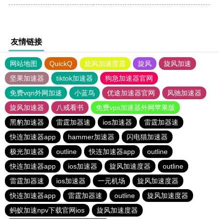
友情链接
网站地图
QuickQ
旋风加速度器
旋风
旋风加速
坚果加速器
tiktok加速器
狗急加速器官网
免费vqn外网加速
小蓝鸟
优途加速器官网
风驰加速器
旋风加速器
八戒看书
免费vps加速器外网苹果版
黑豹加速器
雷霆加器速
ios加速器
雷霆加器速
快连加速器app
hammer加速器
闪电猫加速器
极光加速器
outline
快连加速器app
outline
快连加速器app
ios加速器
旋风加速度器
outline
雷霆加器速
ios加速器
一元机场
旋风加速度器
快连加速器app
雷霆加器速
outline
旋风加速度器
蚂蚁加速npv下载官网ios
旋风加速度器