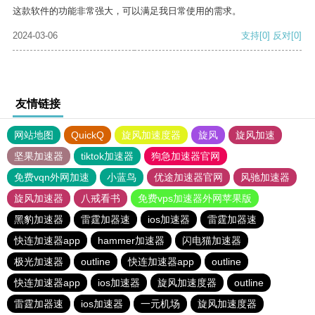
这款软件的功能非常强大，可以满足我日常使用的需求。
2024-03-06
支持
[0]
反对
[0]
友情链接
网站地图
QuickQ
旋风加速度器
旋风
旋风加速
坚果加速器
tiktok加速器
狗急加速器官网
免费vqn外网加速
小蓝鸟
优途加速器官网
风驰加速器
旋风加速器
八戒看书
免费vps加速器外网苹果版
黑豹加速器
雷霆加器速
ios加速器
雷霆加器速
快连加速器app
hammer加速器
闪电猫加速器
极光加速器
outline
快连加速器app
outline
快连加速器app
ios加速器
旋风加速度器
outline
雷霆加器速
ios加速器
一元机场
旋风加速度器