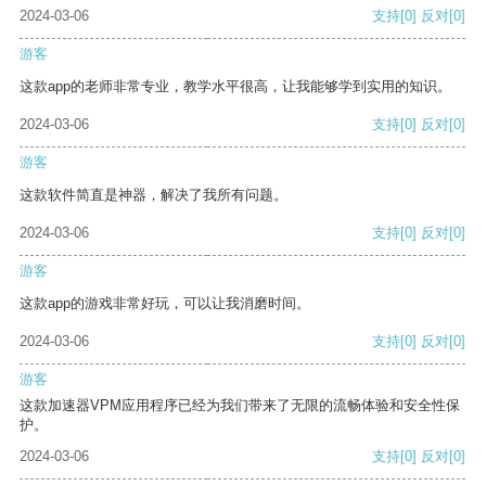
2024-03-06
支持
[0]
反对
[0]
游客
这款app的老师非常专业，教学水平很高，让我能够学到实用的知识。
2024-03-06
支持
[0]
反对
[0]
游客
这款软件简直是神器，解决了我所有问题。
2024-03-06
支持
[0]
反对
[0]
游客
这款app的游戏非常好玩，可以让我消磨时间。
2024-03-06
支持
[0]
反对
[0]
游客
这款加速器VPM应用程序已经为我们带来了无限的流畅体验和安全性保
护。
2024-03-06
支持
[0]
反对
[0]