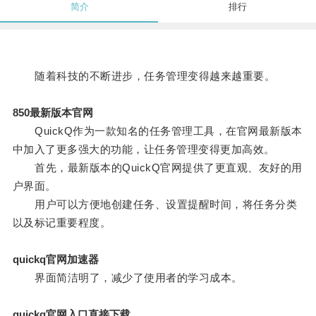
简介
排行
随着科技的不断进步，任务管理变得越来越重要。
850最新版本官网
QuickQ作为一款知名的任务管理工具，在官网最新版本
中加入了更多强大的功能，让任务管理变得更加高效。
首先，最新版本的QuickQ官网提供了更直观、友好的用
户界面。
用户可以方便地创建任务、设置提醒时间，将任务分类
以及标记重要程度。
quickq官网加速器
界面简洁明了，减少了使用者的学习成本。
quickq官网入口直接下载