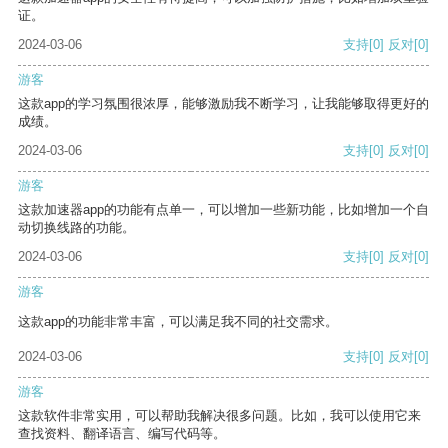
证。
2024-03-06
支持
[0]
反对
[0]
游客
这款app的学习氛围很浓厚，能够激励我不断学习，让我能够取得更好的
成绩。
2024-03-06
支持
[0]
反对
[0]
游客
这款加速器app的功能有点单一，可以增加一些新功能，比如增加一个自
动切换线路的功能。
2024-03-06
支持
[0]
反对
[0]
游客
这款app的功能非常丰富，可以满足我不同的社交需求。
2024-03-06
支持
[0]
反对
[0]
游客
这款软件非常实用，可以帮助我解决很多问题。比如，我可以使用它来
查找资料、翻译语言、编写代码等。