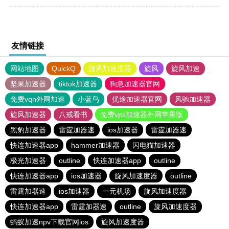
友情链接
网站地图
QuickQ
旋风加速度器
旋风
旋风加速
坚果加速器
tiktok加速器
狗急加速器官网
免费vqn外网加速
小蓝鸟
优途加速器官网
风驰加速器
旋风加速器
八戒看书
免费vps加速器外网苹果版
黑豹加速器
雷霆加器速
ios加速器
雷霆加器速
快连加速器app
hammer加速器
闪电猫加速器
极光加速器
outline
快连加速器app
outline
快连加速器app
ios加速器
旋风加速度器
outline
雷霆加器速
ios加速器
一元机场
旋风加速度器
快连加速器app
雷霆加器速
outline
旋风加速度器
蚂蚁加速npv下载官网ios
旋风加速度器