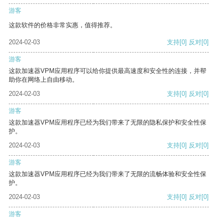
游客
这款软件的价格非常实惠，值得推荐。
2024-02-03
支持
[0]
反对
[0]
游客
这款加速器VPM应用程序可以给你提供最高速度和安全性的连接，并帮
助你在网络上自由移动。
2024-02-03
支持
[0]
反对
[0]
游客
这款加速器VPM应用程序已经为我们带来了无限的隐私保护和安全性保
护。
2024-02-03
支持
[0]
反对
[0]
游客
这款加速器VPM应用程序已经为我们带来了无限的流畅体验和安全性保
护。
2024-02-03
支持
[0]
反对
[0]
游客