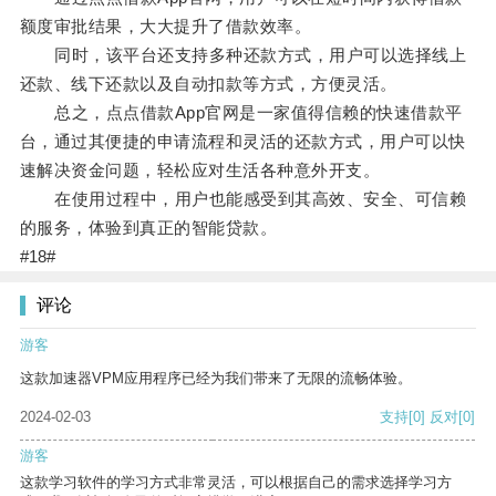
额度审批结果，大大提升了借款效率。
同时，该平台还支持多种还款方式，用户可以选择线上
还款、线下还款以及自动扣款等方式，方便灵活。
总之，点点借款App官网是一家值得信赖的快速借款平
台，通过其便捷的申请流程和灵活的还款方式，用户可以快
速解决资金问题，轻松应对生活各种意外开支。
在使用过程中，用户也能感受到其高效、安全、可信赖
的服务，体验到真正的智能贷款。
#18#
评论
游客
这款加速器VPM应用程序已经为我们带来了无限的流畅体验。
2024-02-03
支持
[0]
反对
[0]
游客
这款学习软件的学习方式非常灵活，可以根据自己的需求选择学习方