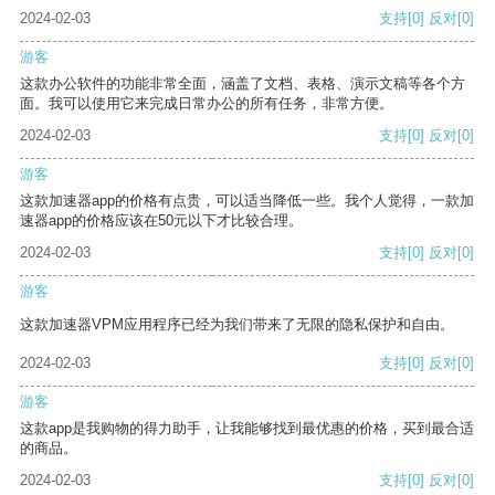
2024-02-03
支持
[0]
反对
[0]
游客
这款办公软件的功能非常全面，涵盖了文档、表格、演示文稿等各个方
面。我可以使用它来完成日常办公的所有任务，非常方便。
2024-02-03
支持
[0]
反对
[0]
游客
这款加速器app的价格有点贵，可以适当降低一些。我个人觉得，一款加
速器app的价格应该在50元以下才比较合理。
2024-02-03
支持
[0]
反对
[0]
游客
这款加速器VPM应用程序已经为我们带来了无限的隐私保护和自由。
2024-02-03
支持
[0]
反对
[0]
游客
这款app是我购物的得力助手，让我能够找到最优惠的价格，买到最合适
的商品。
2024-02-03
支持
[0]
反对
[0]