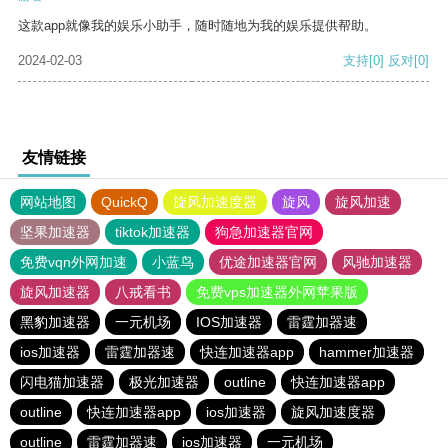
这款app就像我的娱乐小助手，随时随地为我的娱乐提供帮助。
2024-02-03
支持
[0]
反对
[0]
友情链接
网站地图
QuickQ
旋风加速度器
旋风
旋风加速
坚果加速器
tiktok加速器
狗急加速器官网
免费vqn外网加速
小蓝鸟
优途加速器官网
风驰加速器
旋风加速器
八戒看书
免费vps加速器外网苹果版
黑豹加速器
一元机场
IOS加速器
雷霆加器速
ios加速器
雷霆加器速
快连加速器app
hammer加速器
闪电猫加速器
极光加速器
outline
快连加速器app
outline
快连加速器app
ios加速器
旋风加速度器
outline
雷霆加器速
ios加速器
一元机场