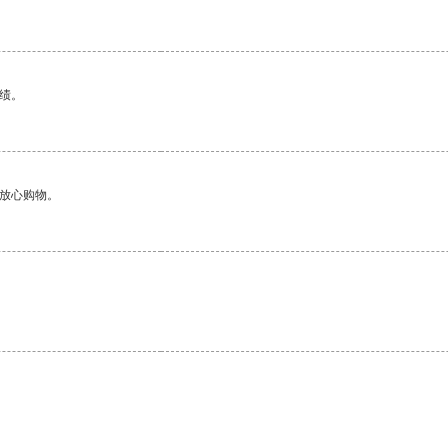
绩。
够放心购物。