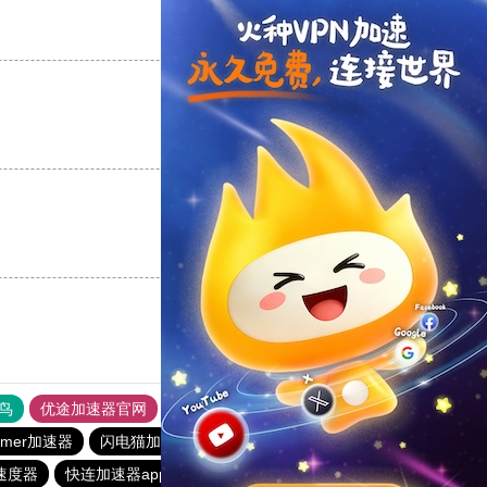
支持
[0]
反对
[0]
支持
[0]
反对
[0]
支持
[0]
反对
[0]
鸟
优途加速器官网
风驰加速器
旋风加速器
八戒看书
mmer加速器
闪电猫加速器
极光加速器
outline
速度器
快连加速器app
雷霆加器速
outline