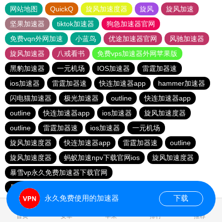
网站地图
QuickQ
旋风加速度器
旋风
旋风加速
坚果加速器
tiktok加速器
狗急加速器官网
免费vqn外网加速
小蓝鸟
优途加速器官网
风驰加速器
旋风加速器
八戒看书
免费vps加速器外网苹果版
黑豹加速器
一元机场
IOS加速器
雷霆加器速
ios加速器
雷霆加器速
快连加速器app
hammer加速器
闪电猫加速器
极光加速器
outline
快连加速器app
outline
快连加速器app
ios加速器
旋风加速度器
outline
雷霆加器速
ios加速器
一元机场
旋风加速度器
快连加速器app
雷霆加器速
outline
旋风加速度器
蚂蚁加速npv下载官网ios
旋风加速度器
暴雪vp永久免费加速器下载官网
暴雪vp永久免费加速器下载官网
黑洞加速
ios加速器
永久免费使用的加速器
下载
1.180013s
首页
安卓
苹果
排行
推荐