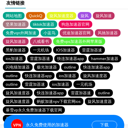
友情链接
网站地图
QuickQ
旋风加速度器
旋风
旋风加速
坚果加速器
tiktok加速器
狗急加速器官网
免费vqn外网加速
小蓝鸟
优途加速器官网
风驰加速器
旋风加速器
八戒看书
免费vps加速器外网苹果版
黑豹加速器
一元机场
IOS加速器
雷霆加器速
ios加速器
雷霆加器速
快连加速器app
hammer加速器
闪电猫加速器
极光加速器
outline
快连加速器app
outline
快连加速器app
ios加速器
旋风加速度器
outline
雷霆加器速
ios加速器
一元机场
旋风加速度器
快连加速器app
雷霆加器速
outline
旋风加速度器
蚂蚁加速npv下载官网ios
旋风加速度器
暴雪vp永久免费加速器下载官网
暴雪vp永久免费加速器下载官网
黑洞加速
ios加速器
永久免费使用的加速器
下载