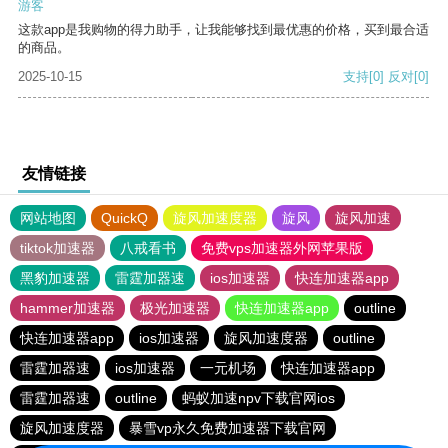
游客
这款app是我购物的得力助手，让我能够找到最优惠的价格，买到最合适
的商品。
2025-10-15
支持
[0]
反对
[0]
友情链接
网站地图
QuickQ
旋风加速度器
旋风
旋风加速
tiktok加速器
八戒看书
免费vps加速器外网苹果版
黑豹加速器
雷霆加器速
ios加速器
快连加速器app
hammer加速器
极光加速器
快连加速器app
outline
快连加速器app
ios加速器
旋风加速度器
outline
雷霆加器速
ios加速器
一元机场
快连加速器app
雷霆加器速
outline
蚂蚁加速npv下载官网ios
旋风加速度器
暴雪vp永久免费加速器下载官网