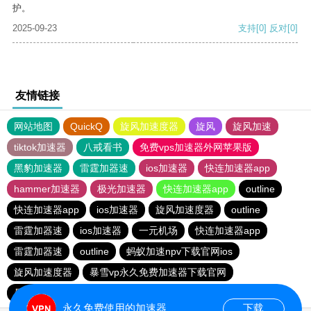
护。
2025-09-23
支持
[0]
反对
[0]
友情链接
网站地图
QuickQ
旋风加速度器
旋风
旋风加速
tiktok加速器
八戒看书
免费vps加速器外网苹果版
黑豹加速器
雷霆加器速
ios加速器
快连加速器app
hammer加速器
极光加速器
快连加速器app
outline
快连加速器app
ios加速器
旋风加速度器
outline
雷霆加器速
ios加速器
一元机场
快连加速器app
雷霆加器速
outline
蚂蚁加速npv下载官网ios
旋风加速度器
暴雪vp永久免费加速器下载官网
暴雪vp永久免费加速器下载官网
黑洞加速
ios加速器
永久免费使用的加速器
下载