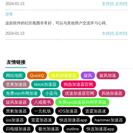
2024-01-13
支持
[0]
反对
[0]
游客
这款软件的社区氛围非常好，可以与其他用户交流学习心得。
2024-01-13
支持
[0]
反对
[0]
友情链接
网站地图
QuickQ
旋风加速度器
旋风
旋风加速
坚果加速器
tiktok加速器
狗急加速器官网
免费vqn外网加速
小蓝鸟
优途加速器官网
风驰加速器
旋风加速器
八戒看书
免费vps加速器外网苹果版
黑豹加速器
一元机场
IOS加速器
雷霆加器速
ios加速器
雷霆加器速
快连加速器app
hammer加速器
闪电猫加速器
极光加速器
outline
快连加速器app