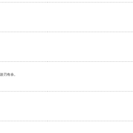
。
中游刃有余。