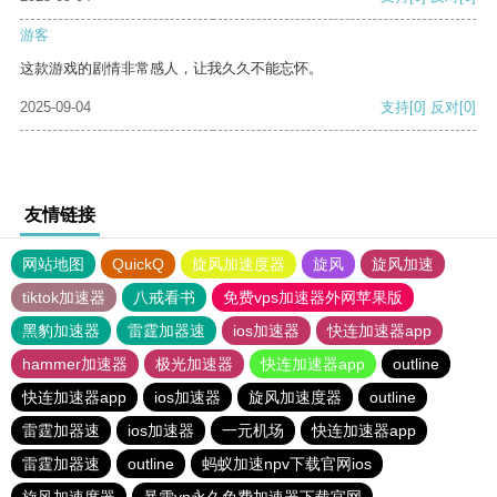
游客
这款游戏的剧情非常感人，让我久久不能忘怀。
2025-09-04
支持
[0]
反对
[0]
友情链接
网站地图
QuickQ
旋风加速度器
旋风
旋风加速
tiktok加速器
八戒看书
免费vps加速器外网苹果版
黑豹加速器
雷霆加器速
ios加速器
快连加速器app
hammer加速器
极光加速器
快连加速器app
outline
快连加速器app
ios加速器
旋风加速度器
outline
雷霆加器速
ios加速器
一元机场
快连加速器app
雷霆加器速
outline
蚂蚁加速npv下载官网ios