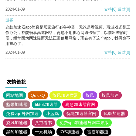
2024-01-09
支持
[0]
反对
[0]
游客
这款加速器app简直是居家旅行必备神器，无论是看视频、玩游戏还是工
作办公，都能畅享高速网络，再也不用担心网速卡顿了。以前出差的时
候，经常因为网速慢而无法正常使用网络，现在有了这个app，我再也不
用担心了。
2024-01-09
支持
[0]
反对
[0]
友情链接
网站地图
QuickQ
旋风加速度器
旋风
旋风加速
坚果加速器
tiktok加速器
狗急加速器官网
免费vqn外网加速
小蓝鸟
优途加速器官网
风驰加速器
旋风加速器
八戒看书
免费vps加速器外网苹果版
黑豹加速器
一元机场
IOS加速器
雷霆加器速