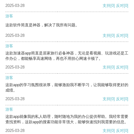
2025-03-28
支持
[0]
反对
[0]
游客
这款软件简直是神器，解决了我所有问题。
2025-03-28
支持
[0]
反对
[0]
游客
这款加速器app简直是居家旅行必备神器，无论是看视频、玩游戏还是工
作办公，都能畅享高速网络，再也不用担心网速卡顿了。
2025-03-28
支持
[0]
反对
[0]
游客
这款app的学习氛围很浓厚，能够激励我不断学习，让我能够取得更好的
成绩。
2025-03-28
支持
[0]
反对
[0]
游客
这款app就像我的私人助理，随时随地为我的办公提供帮助。我经常需要
查找资料，这款app的搜索功能非常强大，能够快速找到我需要的信息。
2025-03-28
支持
[0]
反对
[0]