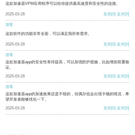
这款加速器VPM应用程序可以给你提供最高速度和安全性的连接。
2025-03-28
支持
[0]
反对
[0]
游客
这款软件的功能非常全面，可以满足我所有需求。
2025-03-28
支持
[0]
反对
[0]
游客
这款加速器app的安全性有待提高，可以加强防护措施，比如增加双重验
证。
2025-03-28
支持
[0]
反对
[0]
游客
这款加速器app的加速效果还是不错的，但偶尔也会出现卡顿的情况，希
望开发者能够优化一下。
2025-03-28
支持
[0]
反对
[0]