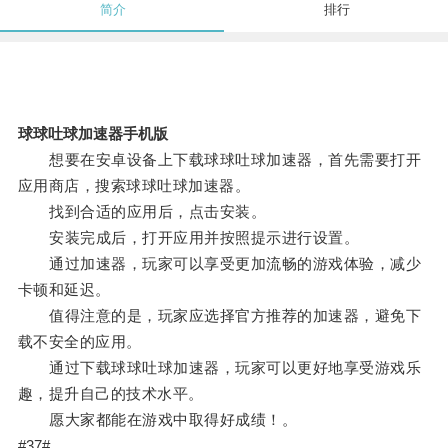
简介
排行
球球吐球加速器手机版
想要在安卓设备上下载球球吐球加速器，首先需要打开
应用商店，搜索球球吐球加速器。
找到合适的应用后，点击安装。
安装完成后，打开应用并按照提示进行设置。
通过加速器，玩家可以享受更加流畅的游戏体验，减少
卡顿和延迟。
值得注意的是，玩家应选择官方推荐的加速器，避免下
载不安全的应用。
通过下载球球吐球加速器，玩家可以更好地享受游戏乐
趣，提升自己的技术水平。
愿大家都能在游戏中取得好成绩！。
#37#