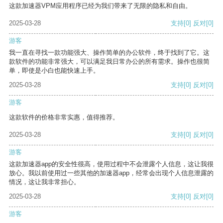
这款加速器VPM应用程序已经为我们带来了无限的隐私和自由。
2025-03-28
支持
[0]
反对
[0]
游客
我一直在寻找一款功能强大、操作简单的办公软件，终于找到了它。这
款软件的功能非常强大，可以满足我日常办公的所有需求。操作也很简
单，即使是小白也能快速上手。
2025-03-28
支持
[0]
反对
[0]
游客
这款软件的价格非常实惠，值得推荐。
2025-03-28
支持
[0]
反对
[0]
游客
这款加速器app的安全性很高，使用过程中不会泄露个人信息，这让我很
放心。我以前使用过一些其他的加速器app，经常会出现个人信息泄露的
情况，这让我非常担心。
2025-03-28
支持
[0]
反对
[0]
游客