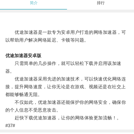
简介
排行
优途加速器是一款专为安卓用户打造的网络加速器，可
以帮助用户解决网络延迟、卡顿等问题。
优途加速器安卓版
只需简单的几步操作，就可以轻松下载并启用该加速
器。
优途加速器采用先进的加速技术，可以快速优化网络连
接，提升网络速度，让你无论是在游戏、视频还是在社交上
都能够畅通无阻。
不仅如此，优途加速器还能保护你的网络安全，确保你
的个人信息不受恶意攻击。
赶快下载优途加速器，让你的网络体验更加流畅！。
#37#