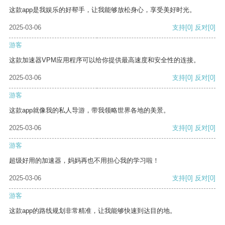
这款app是我娱乐的好帮手，让我能够放松身心，享受美好时光。
2025-03-06
支持
[0]
反对
[0]
游客
这款加速器VPM应用程序可以给你提供最高速度和安全性的连接。
2025-03-06
支持
[0]
反对
[0]
游客
这款app就像我的私人导游，带我领略世界各地的美景。
2025-03-06
支持
[0]
反对
[0]
游客
超级好用的加速器，妈妈再也不用担心我的学习啦！
2025-03-06
支持
[0]
反对
[0]
游客
这款app的路线规划非常精准，让我能够快速到达目的地。