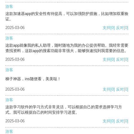
游客
这款加速器app的安全性有待提高，可以加强防护措施，比如增加双重验
证。
2025-03-06
支持
[0]
反对
[0]
游客
这款app就像我的私人助理，随时随地为我的办公提供帮助。我经常需要
查找资料，这款app的搜索功能非常强大，能够快速找到我需要的信息。
2025-03-06
支持
[0]
反对
[0]
游客
梯子神器，ins随便看，美美哒！
2025-03-06
支持
[0]
反对
[0]
游客
这款学习软件的学习方式非常灵活，可以根据自己的需求选择学习方
式。我可以根据自己的时间安排学习进度。
2025-03-06
支持
[0]
反对
[0]
游客