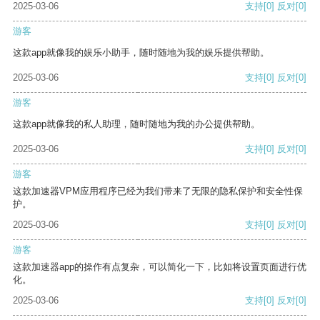
2025-03-06
支持
[0]
反对
[0]
游客
这款app就像我的娱乐小助手，随时随地为我的娱乐提供帮助。
2025-03-06
支持
[0]
反对
[0]
游客
这款app就像我的私人助理，随时随地为我的办公提供帮助。
2025-03-06
支持
[0]
反对
[0]
游客
这款加速器VPM应用程序已经为我们带来了无限的隐私保护和安全性保
护。
2025-03-06
支持
[0]
反对
[0]
游客
这款加速器app的操作有点复杂，可以简化一下，比如将设置页面进行优
化。
2025-03-06
支持
[0]
反对
[0]