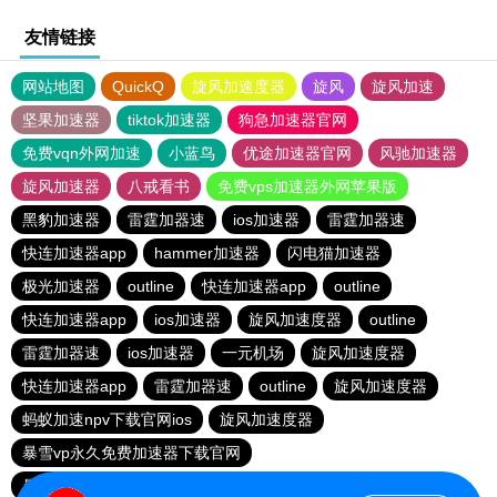
友情链接
网站地图
QuickQ
旋风加速度器
旋风
旋风加速
坚果加速器
tiktok加速器
狗急加速器官网
免费vqn外网加速
小蓝鸟
优途加速器官网
风驰加速器
旋风加速器
八戒看书
免费vps加速器外网苹果版
黑豹加速器
雷霆加器速
ios加速器
雷霆加器速
快连加速器app
hammer加速器
闪电猫加速器
极光加速器
outline
快连加速器app
outline
快连加速器app
ios加速器
旋风加速度器
outline
雷霆加器速
ios加速器
一元机场
旋风加速度器
快连加速器app
雷霆加器速
outline
旋风加速度器
蚂蚁加速npv下载官网ios
旋风加速度器
暴雪vp永久免费加速器下载官网
暴雪vp永久免费加速器下载官网
黑洞加速
ios加速器