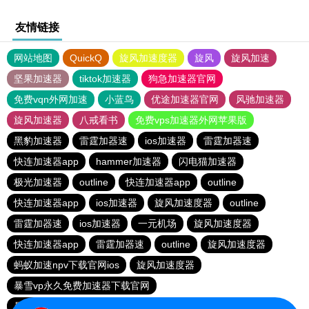
友情链接
网站地图
QuickQ
旋风加速度器
旋风
旋风加速
坚果加速器
tiktok加速器
狗急加速器官网
免费vqn外网加速
小蓝鸟
优途加速器官网
风驰加速器
旋风加速器
八戒看书
免费vps加速器外网苹果版
黑豹加速器
雷霆加器速
ios加速器
雷霆加器速
快连加速器app
hammer加速器
闪电猫加速器
极光加速器
outline
快连加速器app
outline
快连加速器app
ios加速器
旋风加速度器
outline
雷霆加器速
ios加速器
一元机场
旋风加速度器
快连加速器app
雷霆加器速
outline
旋风加速度器
蚂蚁加速npv下载官网ios
旋风加速度器
暴雪vp永久免费加速器下载官网
暴雪vp永久免费加速器下载官网
黑洞加速
ios加速器