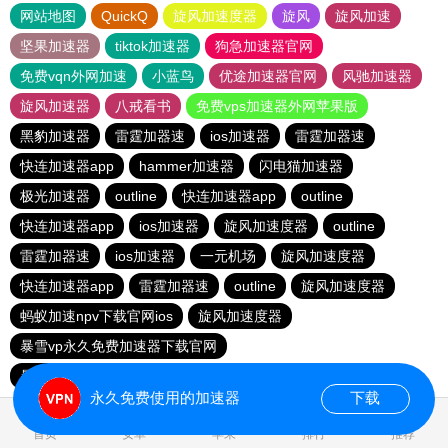
网站地图
QuickQ
旋风加速度器
旋风
旋风加速
坚果加速器
tiktok加速器
狗急加速器官网
免费vqn外网加速
小蓝鸟
优途加速器官网
风驰加速器
旋风加速器
八戒看书
免费vps加速器外网苹果版
黑豹加速器
雷霆加器速
ios加速器
雷霆加器速
快连加速器app
hammer加速器
闪电猫加速器
极光加速器
outline
快连加速器app
outline
快连加速器app
ios加速器
旋风加速度器
outline
雷霆加器速
ios加速器
一元机场
旋风加速度器
快连加速器app
雷霆加器速
outline
旋风加速度器
蚂蚁加速npv下载官网ios
旋风加速度器
暴雪vp永久免费加速器下载官网
暴雪vp永久免费加速器下载官网
黑洞加速
ios加速器
永久免费使用的加速器
下载
0.131002s
首页
安卓
苹果
排行
推荐