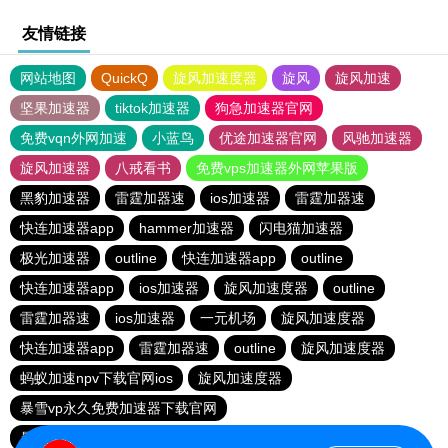
友情链接
网站地图
QuickQ
旋风加速度器
旋风
旋风加速
坚果加速器
tiktok加速器
狗急加速器官网
免费vqn外网加速
小蓝鸟
优途加速器官网
风驰加速器
旋风加速器
八戒看书
免费vps加速器外网苹果版
黑豹加速器
雷霆加器速
ios加速器
雷霆加器速
快连加速器app
hammer加速器
闪电猫加速器
极光加速器
outline
快连加速器app
outline
快连加速器app
ios加速器
旋风加速度器
outline
雷霆加器速
ios加速器
一元机场
旋风加速度器
快连加速器app
雷霆加器速
outline
旋风加速度器
蚂蚁加速npv下载官网ios
旋风加速度器
暴雪vp永久免费加速器下载官网
暴雪vp永久免费加速器下载官网
黑洞加速
ios加速器