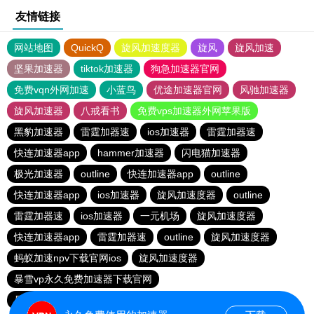
友情链接
网站地图
QuickQ
旋风加速度器
旋风
旋风加速
坚果加速器
tiktok加速器
狗急加速器官网
免费vqn外网加速
小蓝鸟
优途加速器官网
风驰加速器
旋风加速器
八戒看书
免费vps加速器外网苹果版
黑豹加速器
雷霆加器速
ios加速器
雷霆加器速
快连加速器app
hammer加速器
闪电猫加速器
极光加速器
outline
快连加速器app
outline
快连加速器app
ios加速器
旋风加速度器
outline
雷霆加器速
ios加速器
一元机场
旋风加速度器
快连加速器app
雷霆加器速
outline
旋风加速度器
蚂蚁加速npv下载官网ios
旋风加速度器
暴雪vp永久免费加速器下载官网
暴雪vp永久免费加速器下载官网
黑洞加速
ios加速器